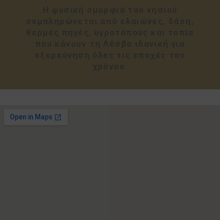
Η φυσική ομορφιά του νησιού
συμπληρώνεται από ελαιώνες, δάση,
θερμές πηγές, υγροτόπους και τοπία
που κάνουν τη Λέσβο ιδανική για
εξερεύνηση όλες τις εποχές του
χρόνου.