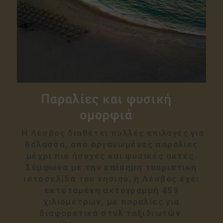
Παραλίες και φυσική
ομορφιά
Η Λέσβος διαθέτει πολλές επιλογές για
θάλασσα, από οργανωμένες παραλίες
μέχρι πιο ήσυχες και φυσικές ακτές.
Σύμφωνα με την επίσημη τουριστική
ιστοσελίδα του νησιού, η Λέσβος έχει
εκτεταμένη ακτογραμμή 459
χιλιομέτρων, με παραλίες για
διαφορετικά στυλ ταξιδιωτών.