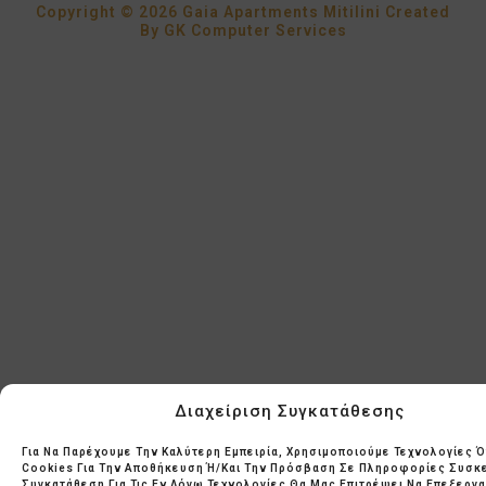
Copyright © 2026 Gaia Apartments Mitilini Created
By
GK Computer Services
Διαχείριση Συγκατάθεσης
Για Να Παρέχουμε Την Καλύτερη Εμπειρία, Χρησιμοποιούμε Τεχνολογίες 
Cookies Για Την Αποθήκευση Ή/και Την Πρόσβαση Σε Πληροφορίες Συσκ
Συγκατάθεση Για Τις Εν Λόγω Τεχνολογίες Θα Μας Επιτρέψει Να Επεξεργ